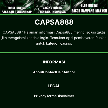
CAPSA888
CAPSA888 : Halaman informasi Capsa888 merinci solusi taktis
jika mengalami kendala login. Temukan opsi pembayaran Rupiah
untuk kategori casino.
INFORMASI
About
Contact
Help
Author
LEGAL
Privacy
Terms
Disclaimer