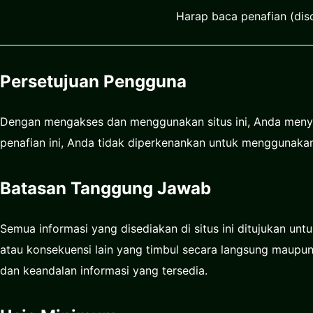
Harap baca penafian (dis
Persetujuan Pengguna
Dengan mengakses dan menggunakan situs ini, Anda menyetu
penafian ini, Anda tidak diperkenankan untuk menggunakan
Batasan Tanggung Jawab
Semua informasi yang disediakan di situs ini ditujukan un
atau konsekuensi lain yang timbul secara langsung maupun 
dan keandalan informasi yang tersedia.