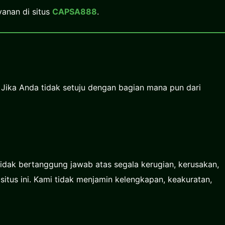
anan di situs
CAPSA888
.
Jika Anda tidak setuju dengan bagian mana pun dari
idak bertanggung jawab atas segala kerugian, kerusakan,
situs ini. Kami tidak menjamin kelengkapan, keakuratan,