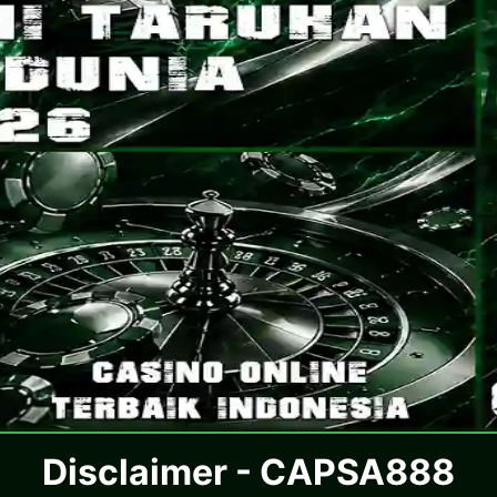
Disclaimer - CAPSA888